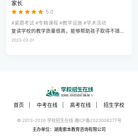
到学习里。第二，别只看宣传广告，挑这种
家长
来没有低分段的人涨得多，但这几十分的含
用参加高考直接入学。要注意的是，单招录
机构必须死磕两件事市面上的机构鱼龙混
5.0
金量完全不一样，它能帮你跨越学校层次的
取后就不能再参加高考，得根据自己的成绩
杂，家长在打听高考冲刺班全日制哪家好的
鸿沟。你们回去复读，本质上不是去学新知
水平谨慎选择，我们遇到过不少学生盲目单
#紧跟考试 #专精课程 #教学设施 #学术活动
时候，千万别被豪华的宿舍或者所谓的名师
识，而是去做“心理降噪”和习惯微循环的修
招后后悔的情况。还有保送生通道，不过门
复读学校的教学质量很高，能够帮助孩子取得不错的成绩，同时学习氛围也很好，孩子能够在舒适的环境中学习。我会向其他家长推荐这所学校。
押题给砸晕了，你只需要死磕两个硬指标。
复，把考前焦虑、心态内耗的问题解决掉，
槛很高，主要面向奥赛获奖、外国语学校推
2023-03-01
首先是分层教学的能力。高三最后阶段，吃
考回你原本该去的位置。第三，高分段考生
荐的学生，大部分普通学生很难达到要求。
大锅饭式地讲基础或者讲大题都没用。靠谱
和极低分考生的提分难度大，很容易遇到天
如果想拿海外名校文凭，国际留学或中外合
的机构会在进门时给孩子做一次全方位的各
花板如果你的分数已经到了顶端，比如考了
作办学也是不用高考的路径。比如一些中外
科盲区诊断，把分数差不多的孩子编进一个
六百三四十分，只是没去成清北，想回去再
合办大学的国际课程项目，只要语言成绩达
班。底子薄的就专门补基础核心公式，有希
拼一把，这就需要承担很大的风险。高分段
标就能申请，不用看高考分数。但一定要选
望冲好学校的就去死磕高考评分标准的扣分
的竞争已经不是知识点的比拼，而是细节和
教育部备案的正规项目，避免拿到不被认可
点。其次就是心理降噪和陪伴的软实力。最
运气的博弈。再来一年稍微有个小失误，分
的文凭。我们每年都会帮学生审核这类项目
后这几个月，很多孩子学不进去不是因为
数可能不升反降，提分一般在十分以内，甚
首页
中考在线
高考在线
招生学校
的合规性，去年就劝退了三个未备案的“野鸡
笨，而是焦虑、失眠、心态崩了。好机构的
至跌分的风险极大。另外，如果分数在两百
项目”。最后是继续教育类路径，适合在职提
班主任会天天钉在教室里，观察哪个孩子眼
© 2013-2026 学校招生在线 湘ICP备2023006277号
多分甚至更低，说明学习习惯和定力已经彻
升或成绩较差的学生，比如自考、成人高
神不对了、情绪低落了，及时拉一把，这比
底出了问题。这类同学如果回去还是吃大锅
主办单位：湖南索本教育咨询有限公司
考、国家开放大学。这类途径不用高考，但
多讲两道题管用得多。第三，最现实的问
饭式地赶进度，大概率只是把去年的错误重