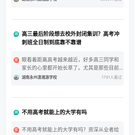
课+专业技能，难度低不少。郴州的私立中学
后，现实的问题马上就砸过来了。毕竟要多
里，老师都会跟学生说，基础弱就优先考虑
花整整一年的时间和精力，全家最关心、也
单招，别硬扛高考。三、报考范围不一样，
最没底的就是：这条路走下去，回报率到底
选择灵活度差很多单招的选择范围很窄，只
有多高？对于没有经验的零基础小白家庭来
能报本省的专科院校，不能报本科，这点一
高三最后阶段想去校外封闭集训？高考冲
说，大家听到太多的神话，比如谁谁谁复读
定要记牢。比如郴州的同学，哪怕在郴州明
刺班全日制到底靠不靠谱
一年逆袭了一百多分，也有人吓唬你说回去
星学校、苏仙区金海学校就读，走单招也只
反而考得更差。那么去掉那些极端的个例，
能选湖南省内专科。高考就灵活多了，全国
眼看着距离高考越来越近，好多高三同学和
复读一年一般可以提高多少分？今天咱就摘
的本科、专科都能报，只要分数够，想去哪
家长的心里都开始长草了。尤其是那些目前
掉所有机构的夸大宣传，用最接地气的大白
所学校都可以。四、录取后待遇无差别，适
分数卡在本科线边缘，或者偏科特别严重的
湖南永州潇湘源学校
1791
人看过
话，把不同基础的同学重来一年的真实提分
配人群不一样别听人说单招录取低人一等，
同学，在原本的班级里总觉得老师讲的照顾
行情和底层逻辑给你唠明白。第一，基础较
两者录取后，在校待遇、毕业证都是国家认
不到自己，每天查漏补缺抓不到重点。这时
差但脑子灵光的临界生，提分空间通常排在
可的，没区别。唯一不同的是，单招录取后
候，很多家长就会听人念叨，说不行就别在
前面根据我们长期观察的招考实际数据来
不能参加当年高考，高考没被录取还能补
原学校熬着了，找个校外的机构冲一把。对
看，原本分数在专科线上、或者距离本科线
不用高考就能上的大学有吗
录，多一次机会。基础薄弱、预估考不上本
于零基础的小白家庭来说，一听到这些花里
差个二三十分的同学，回去再战一年，提分
科的，选单招稳妥；想冲本科，就踏踏实实
胡哨的宣传就容易跟风。大家最纠结的就
效果通常非常显著。这个分数段的同学，复
不用高考就能上的大学有吗？资深从业者给
干高考。总结一下，郴州的私立中学有郴州
是：这种高考冲刺班全日制封闭集训，到底