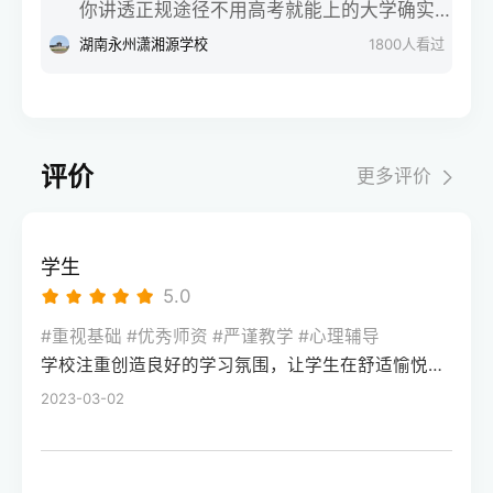
读一年平均能提高四十分到七十分，甚至基
你讲透正规途径不用高考就能上的大学确实
明星学校、苏仙区金海学校等，选学校前先
能不能帮孩子把分数提上去？会不会是花了
础实在太差、但最后开窍了的同学冲高个八
有，但得走官方认可的正规途径，千万别踩
湖南永州潇湘源学校
1800
人看过
搞懂单招和高考的区别，结合自身基础选
大钱还耽误了孩子？今天咱就摘掉所有虚头
九十分也有可能。因为你们之前根本就没有
“野鸡大学”的坑。作为在升学规划领域深耕12
择，不用焦虑，适合自己的就是最好的
巴脑的滤镜，坐在对面跟你们唠唠这里面的
好好学，高中整个知识链条上全是窟窿眼。
年的从业者，我们服务过近千位同需求的学
大实话。第一，啥叫全日制冲刺班？它和普
第二年只要能管住手机，强行切断外界碎屑
生，今天就把靠谱路径一次性说清楚。首先
通补习班有啥不一样？简单来说，这种全日
信息的干扰，跟着老师用大白话把基础核心
说国内统招类的特殊招生，这是拿全日制统
制冲刺班，就是让孩子暂时离开原本的高
评价
更多评价
公式、高一高二的课本基础概念重新讲通讲
招文凭的正规渠道。第一种是综合评价招
中，吃、住、学全部在一个封闭式的校区里
透，把那些白白丢掉的冤枉分拿回来，分数
生，像南方科技大学、西安外国语大学这类
进行。普通的补习班一般是周末或者晚上去
就会像流水一样涨上来。第二，平时成绩优
院校，会把学业水平考试成绩、校测面试表
上几个小时，孩子的大部分时间还是跟着高
学生
秀但高考严重失常的学霸，重在找回本该属
现和综合素质评价作为录取依据，高考成绩
中的大部队走。而全日制冲刺，则是把孩子
5.0
于自己的分还有一类同学，就是平时的尖子
只占一部分，部分特殊班型甚至不硬性要求
一整天二十四个小时的时间全部接管过来。
生在考场上掉了链子，比如平时模拟考能稳
高考分数。我们曾帮一位竞赛获奖的学生通
#重视基础 #优秀师资 #严谨教学 #心理辅导
从早晨七点的晨读，到白天高强度的分层授
稳上个优质一本，结果因为心态崩溃、意外
学校注重创造良好的学习氛围，让学生在舒适愉悦的环境中学习。这种氛围可以让学生更加投入学习，提高学习效率，同时也有利于培养学生的自律能力。
过这个路径拿到西外的录取通知书，避开了
课，再到晚自习的面对面答疑，可以说是把
涂错卡，最后只考了个普通二本的分数。对
高考发挥失常的风险。第二种是高职单招，
2023-03-02
备考氛围直接拉满了。这种模式最大的优
于这类同学，关于复读一年一般可以提高多
主要针对中职生和普通高中毕业生，像长沙
势，就是能强行切断手机和外界碎屑信息的
少分，你千万别去和别人比分数值。你们的
民政职业技术学院、湖南工业职业技术学院
干扰，让心思散漫的孩子被动地把时间投入
提分空间通常在二十分到五十分之间，听起
这类优质高职，会单独组织考试，通过后不