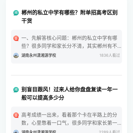
郴州的私立中学有哪些？附单招高考区别
干货
一、先解答核心问题：郴州的私立中学有哪
些？很多同学和家长分不清，其实郴州有不
少正规私立中学，比如郴州明星学校、郴州
湖南永州潇湘源学校
1836
人看过
市苏仙区金海学校。这些私立中学大多有高
中部，部分还有高三复读班，会专门给学生
讲解单招和高考的区别。大家问郴州的私立
中学有哪些，核心还是想选适合的学校，搭
别盲目跟风！过来人给你盘盘复读一年一
配对的升学方式。二、单招和高考，考试难
般可以提高多少分
度差太多高考是全国统一考试，每年6月7、8
号开考，考语数外+文综/理综，难度偏高，
高考成绩一出来，看着那个卡在半路上的分
拼的是硬实力。单招是各省单独组织，每年
数，心里憋着一口气，很多同学和家长第一
3-4月考试，比高考早两三个月，考基础文化
反应就是：回去再拼一年。可下了决心之
湖南永州潇湘源学校
2289
人看过