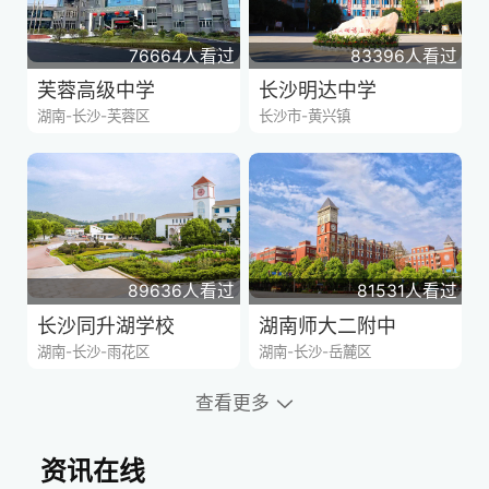
76664人看过
83396人看过
芙蓉高级中学
长沙明达中学
湖南-长沙-芙蓉区
长沙市-黄兴镇
89636人看过
81531人看过
长沙同升湖学校
湖南师大二附中
湖南-长沙-雨花区
湖南-长沙-岳麓区
查看更多
资讯在线