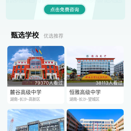
甄选学校
优选推荐
79370人看过
38113人看过
麓谷高级中学
恒雅高级中学
湖南-长沙-高新区
湖南-长沙-望城区