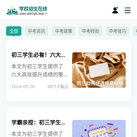
全部
中考资讯
中考政策
中考经验
中考技巧
初三学生必看！六大秘诀助你快速提升分数，实现成绩飞跃！
本文为初三学生提供了
六大高效提升成绩的策
略，包括保证充足睡
2024-05-26
3871
人看过
眠、专注学习、坚持体
育锻炼、主动学习、保
持愉快心情和注意整
理。通过这些科学的方
学霸亲授：初三学生必看的快速提高成绩的五大秘诀！
法，学生可以显著提升
学习效率和成绩。学校
本文为初三学生提供了