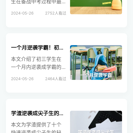
生在备战中考过程中最
专业指导，助力学生高
有效的时间安排策略，
2024-05-26
2752
人看过
效备考，迈向成功。
包括睡眠管理、合理的
作息时间、早晨的清醒
方法、中午的休息、下
午的复习以及晚自习的
一个月逆袭学霸！初三学生必看这十个高效学习秘诀
利用等。通过科学的时
间管理和合理的安排，
本文介绍了初三学生在
学生可以显著提升学习
一个月内逆袭成学霸的
效率，减轻压力。学校
十个秘诀，包括以学习
2024-05-26
2464
人看过
招生在线提供专业指
为先、随处学习、讲究
导，助力学生高效备
条理、学会阅读、合理
考，实现理想目标。
安排、记好笔记、书写
整洁、及时提问、学习
学渣逆袭成尖子生的十大秘诀！掌握这些方法，快速提升成绩！
互助和自我检查。通过
这些策略，学生可以高
本文为学渣提供了十个
效提升学习成绩，成功
快速逆袭成尖子生的秘