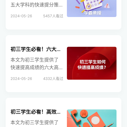
招生在线提供专业指
五大学科的快速提分策
导，助力学生高效备
略，包括语文、数学、
2024-05-26
5457
人看过
考，实现理想目标。
英语、物理和化学。通
过这些学霸亲授的方
法，学生可以显著提升
学习效率和成绩。学校
初三学生必看！六大高效学习策略助你快速提高成绩，冲刺中考！
招生在线提供专业指
导，助力学生高效备
本文为初三学生提供了
考，实现理想目标。
快速提高成绩的六大高
效学习策略，涵盖时间
2024-05-26
4332
人看过
管理、专注学习、多科
复习、课堂笔记和高效
听课等方面。通过这些
科学的方法，学生可以
初三学生必看！高效利用时间的十大方法，助你轻松备战中考！
显著提升学习效率，为
中考打下坚实基础。学
本文为初三学生提供了