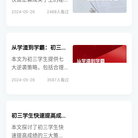
逆袭成学霸。学校招生
诀，涵盖学习态度、时
2024-05-26
2488
人看过
在线提供专业指导，助
间管理、条理性、阅读
力学生实现学业飞跃。
技巧、笔记方法、书写
整洁、及时提问、学习
互助和自我检查等方
从学渣到学霸：初三学生必看的七大逆袭策略
面。通过这些策略，学
生可以高效提升学习成
本文为初三学生提供七
绩，实现从学渣到尖子
大逆袭策略，包括合理
生的转变。学校招生在
利用时间、平衡各科、
2024-05-26
3587
人看过
线提供专业指导，助力
搞好生活、加强思维能
学生实现学业飞跃。
力、仔细分析错误、善
于归纳总结以及满怀信
心。通过这些策略，学
初三学生快速提高成绩必看！三大策略助你轻松应考，冲刺高分！
生可以在中考前实现成
绩的显著提升。学校招
本文探讨了初三学生快
生在线提供专业指导，
速提高成绩的三大策