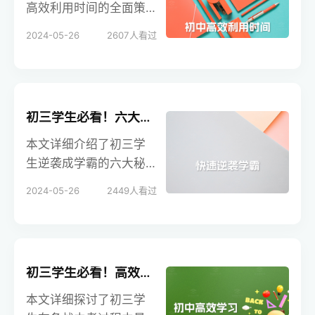
校招生在线提供专业指
高效利用时间的全面策
导，助力学生实现理想
略，涵盖语文、数学、
2024-05-26
2607
人看过
目标。
英语等科目的具体方
法，以及合理的作息安
排和学科搭配技巧。通
过科学的时间管理，学
初三学生必看！六大秘诀助你快速逆袭学霸，实现成绩飞跃！
生可以显著提升学习效
率，全面备战中考。学
本文详细介绍了初三学
校招生在线提供专业指
生逆袭成学霸的六大秘
导，助力学生实现理想
诀，包括增加自信心、
2024-05-26
2449
人看过
目标。
正确对待老师、学会预
习、积极思考、劳逸结
合以及找到学习技巧。
通过这些策略，学生可
初三学生必看！高效学习时间安排策略，助你轻松备战中考
以显著提升学习成绩，
实现从学渣到学霸的逆
本文详细探讨了初三学
袭。学校招生在线提供