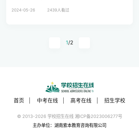
助力学生高效备考，迈
略，重点包括稳定基
2024-05-26
2439
人看过
向学霸之路。
础、找准复习重点和劳
逸结合。通过科学的学
习方法和合理的时间安
排，学生可以在中考中
1
/2
取得优异成绩。学校招
生在线提供专业指导，
助力考生高效备考，实
现目标。
首页
中考在线
高考在线
招生学校
© 2013-2026 学校招生在线 湘ICP备2023006277号
主办单位：湖南索本教育咨询有限公司