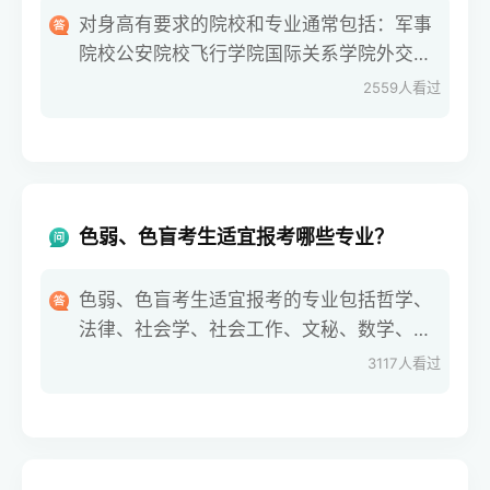
对身高有要求的院校和专业通常包括：军事
院校公安院校飞行学院国际关系学院外交学
院体育类专业具体的身高要求可以查看这些
2559
人看过
院校当年的招生章程，以了解详细规定。
色弱、色盲考生适宜报考哪些专业？
色弱、色盲考生适宜报考的专业包括哲学、
法律、社会学、社会工作、文秘、数学、历
史、教育学、英语、新闻、汉语言等。这些
3117
人看过
专业在《普通高等学校招生体检工作指导意
见》和高校招生章程中没有报考限制。考生
在具体选报专业时，可以咨询有意报考的高
校以获得更详