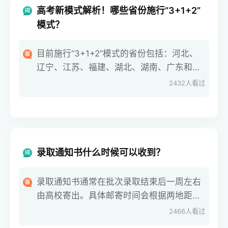
高考新模式解析！哪些省份施行“3+1+2”
模式？
目前施行“3+1+2”模式的省份包括：河北、
辽宁、江苏、福建、湖北、湖南、广东和重
庆。这些省份的高考总成绩为750分，具体
2432
人看过
分配如下：3门必选科目：总分450分，以
原始分计入总成绩。1门首选科目：每科满
分100分，以原始分计入总成绩。2门再选
录取通知书什么时候可以收到？
录取通知书通常在批次录取结束后一周左右
由高校寄出。具体邮寄时间会根据两地距离
有所不同。一般来说，通知书在寄出后10天
2466
人看过
内可以到达。如果考生在录取结束后半个月