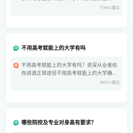
分数卡在本科线边缘，或者偏科特别严重的
1794
人看过
同学，在原本的班级里总觉得老师讲的照顾
不到自己，每天查漏补缺抓不到重点。这时
候，很多家长就会听人念叨，说不行就别在
原学校熬着了
不用高考就能上的大学有吗
不用高考就能上的大学有吗？资深从业者给
你讲透正规途径不用高考就能上的大学确实
有，但得走官方认可的正规途径，千万别踩
1803
人看过
“野鸡大学”的坑。作为在升学规划领域深耕
12年的从业者，我们服务过近千位同需求的
学生，今天就把靠谱路径一次性说清楚。首
先说国内
哪些院校及专业对身高有要求？