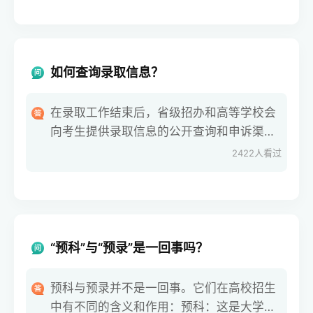
内仍未收到录取通知书，应及时联系高校招
办查询情况。
如何查询录取信息？
在录取工作结束后，省级招办和高等学校会
向考生提供录取信息的公开查询和申诉渠
道，并按规定向社会公示录取结果。考生和
2422
人看过
家长可以通过以下几种途径查询和确认录取
信息：省教育考试院官方网站：登录本省教
育考试院的官方网站查询。录取高校官方网
站：访问录取高
“预科”与“预录”是一回事吗？
预科与预录并不是一回事。它们在高校招生
中有不同的含义和作用：预科：这是大学正