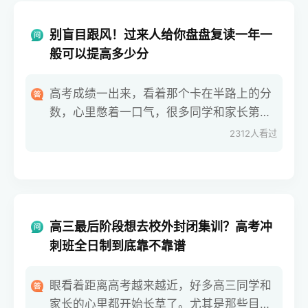
中学有哪些，
别盲目跟风！过来人给你盘盘复读一年一
般可以提高多少分
高考成绩一出来，看着那个卡在半路上的分
数，心里憋着一口气，很多同学和家长第一
反应就是：回去再拼一年。可下了决心之
2312
人看过
后，现实的问题马上就砸过来了。毕竟要多
花整整一年的时间和精力，全家最关心、也
最没底的就是：这条路走下去，回报率到底
有多高？对于没
高三最后阶段想去校外封闭集训？高考冲
刺班全日制到底靠不靠谱
眼看着距离高考越来越近，好多高三同学和
家长的心里都开始长草了。尤其是那些目前