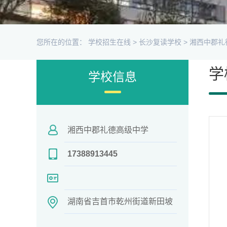
您所在的位置：
学校招生在线
>
长沙复读学校
>
湘西中郡礼
学
学校信息
湘西中郡礼德高级中学
17388913445
湖南省吉首市乾州街道新田坡