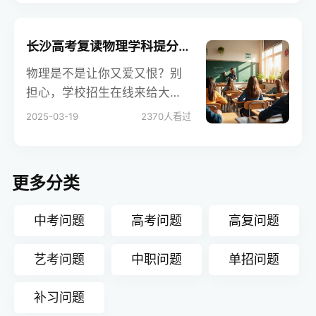
将从教育的重要性、财富的影
响以及个人发展等角度，探讨
这一问题，帮助家长和学生做
长沙高考复读物理学科提分策略
出明智的选择。
物理是不是让你又爱又恨？别
担心，学校招生在线来给大家
支招啦。今天这篇关于长沙高
2025-03-19
2370
人看过
考复读物理学科提分策略的文
章，从基础巩固到解题技巧，
从实验突破到错题整理，全方
更多分类
位帮你们提升物理成绩，让高
考复读之路更加顺利！
中考问题
高考问题
高复问题
艺考问题
中职问题
单招问题
补习问题