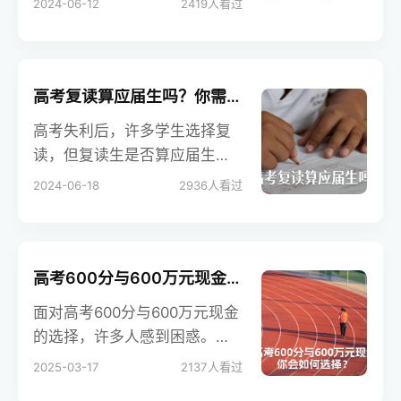
2024-06-12
2419
人看过
来争取更好的成绩和未来。本
文将详细解答高三如何复读，
包括确定是否复读、寻找合适
的复读学校以及安心复习的方
高考复读算应届生吗？你需要了解的真相在这里！
法，帮助考生顺利实现自己的
高考失利后，许多学生选择复
高考目标。
读，但复读生是否算应届生
呢？本文将详细解析复读生与
2024-06-18
2936
人看过
应届生的区别，并介绍复读生
在高考政策和考试规则方面的
相关规定，帮助考生和家长更
好地理解复读的影响。
高考600分与600万元现金：你会如何选择？
面对高考600分与600万元现金
的选择，许多人感到困惑。这
一抉择不仅涉及个人价值观，
2025-03-17
2137
人看过
还关乎未来的人生道路。本文