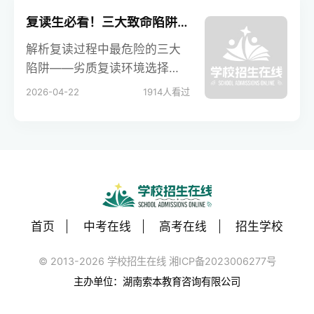
观点，以期为家长和学生提供
深入的思考和参考。
复读生必看！三大致命陷阱，踩中一个全年白干
解析复读过程中最危险的三大
陷阱——劣质复读环境选择、
无效网课依赖与恋爱干扰，提
2026-04-22
1914
人看过
供可操作的避坑策略与高效备
考方案，帮助考生守护成绩底
线，冲刺名校目标。
首页
中考在线
高考在线
招生学校
© 2013-2026 学校招生在线 湘ICP备2023006277号
主办单位：湖南索本教育咨询有限公司