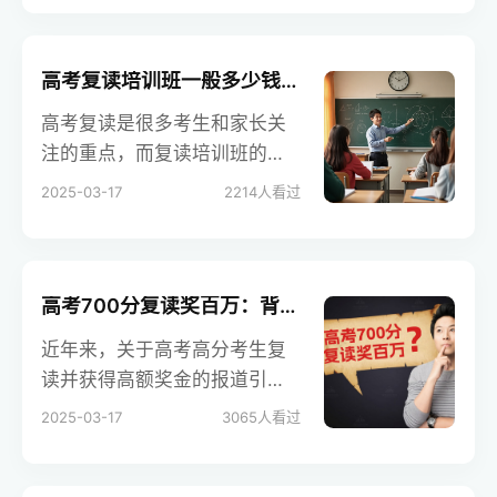
导学校，它为复读生们提供了
全方位的心理支持和辅导，帮
助他们调整心态，更好地迎接
高考复读培训班一般多少钱？全面解析与选择指南
高考。
高考复读是很多考生和家长关
注的重点，而复读培训班的费
用问题更是大家关心的焦点之
2025-03-17
2214
人看过
一。本文将详细介绍复读培训
班的收费情况，包括不同地
区、不同机构类型的收费差
异，以及影响收费的其他因
高考700分复读奖百万：背后的真相是什么？
素。同时，还会解答一些常见
近年来，关于高考高分考生复
问题，帮助大家更好地了解和
读并获得高额奖金的报道引发
选择适合的复读培训班。
社会广泛关注和讨论。本文将
2025-03-17
3065
人看过
探讨这一现象背后的原因、可
能的影响以及社会各界的不同