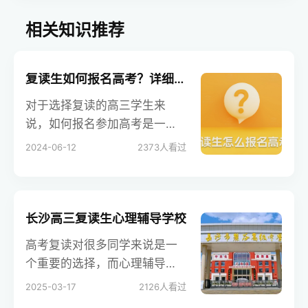
相关知识推荐
复读生如何报名高考？详细步骤与攻略
对于选择复读的高三学生来
说，如何报名参加高考是一个
重要的问题。本文将详细介绍
2024-06-12
2373
人看过
复读生如何报名高考，包括选
择复读学校统一报名和在家自
主网上报名的具体步骤和注意
事项，帮助复读生顺利完成报
长沙高三复读生心理辅导学校
名。
高考复读对很多同学来说是一
个重要的选择，而心理辅导在
其中扮演着关键角色。长沙有
2025-03-17
2126
人看过
一所专业的高三复读生心理辅