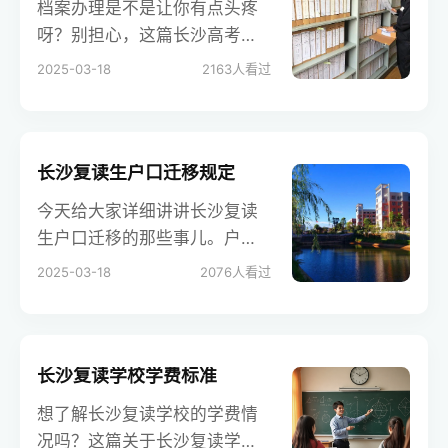
档案办理是不是让你有点头疼
呀？别担心，这篇长沙高考复
读生档案办理的文章，可是把
2025-03-18
2163
人看过
整个流程都梳理得清清楚楚。
从档案收集到转递，各个步骤
都给你说明白了。
长沙复读生户口迁移规定
今天给大家详细讲讲长沙复读
生户口迁移的那些事儿。户口
迁移对于复读生来说可是个重
2025-03-18
2076
人看过
要的环节，涉及到未来高考报
名、志愿填报等一系列大事。
长沙复读学校学费标准
想了解长沙复读学校的学费情
况吗？这篇关于长沙复读学校