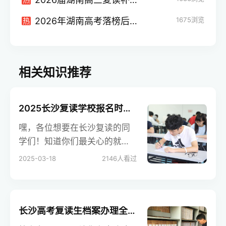
2026年湖南高考落榜后复读与上专科的全面决策指南
1675
浏览
热
相关知识推荐
2025长沙复读学校报名时间全攻略
嘿，各位想要在长沙复读的同
学们！知道你们最关心的就是2
025年长沙复读学校的报名时
2025-03-18
2146
人看过
间。学校招生在线帮你们整理
了超全的报名时间及相关信
息，不管是高考复读还是中考
复读，这篇攻略都能让你一目
长沙高考复读生档案办理全攻略
了然，快来看看吧！