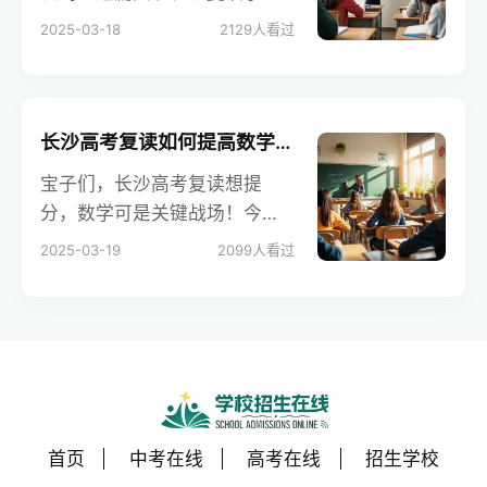
学费标准的文章可得好好看
2025-03-18
2129
人看过
看。长沙复读学校的学费因学
校类型、班级形式等多种因素
有所不同。
长沙高考复读如何提高数学成绩
宝子们，长沙高考复读想提
分，数学可是关键战场！今
天，学校招生在线就给大家唠
2025-03-19
2099
人看过
唠长沙高考复读怎么提高数学
成绩，从基础知识点梳理到解
题技巧提升，再到心态调整，
全方位帮你们攻克数学难关，
让数学从“拉分大户”变成你们的
加分利器！
首页
中考在线
高考在线
招生学校