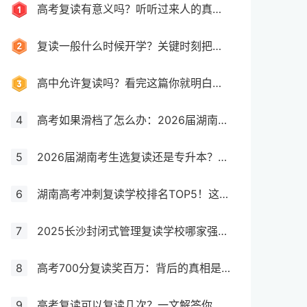
高考复读有意义吗？听听过来人的真实经历！
复读一般什么时候开学？关键时刻把握机会！
高中允许复读吗？看完这篇你就明白了！
4
高考如果滑档了怎么办：2026届湖南考生复读与征集志愿全攻略
5
2026届湖南考生选复读还是专升本？从政策、时间、学历含金量三维度深度解析
6
湖南高考冲刺复读学校排名TOP5！这些学校提分最猛！
7
2025长沙封闭式管理复读学校哪家强？深度解析10大名校特点
8
高考700分复读奖百万：背后的真相是什么？
9
高考复读可以复读几次？一文解答你的疑惑！