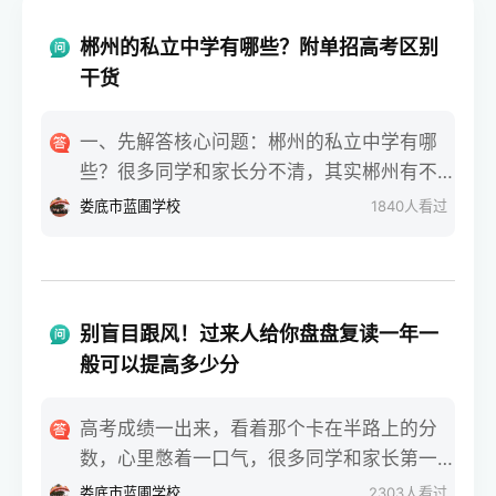
郴州的私立中学有哪些？附单招高考区别
干货
一、先解答核心问题：郴州的私立中学有哪
些？很多同学和家长分不清，其实郴州有不
少正规私立中学，比如郴州明星学校、郴州
娄底市蓝圃学校
1840
人看过
市苏仙区金海学校。这些私立中学大多有高
中部，部分还有高三复读班，会专门给学生
讲解单招和高考的区别。大家问郴州的私立
中学有哪些，核心还是想选适合的学校，搭
别盲目跟风！过来人给你盘盘复读一年一
配对的升学方式。二、单招和高考，考试难
般可以提高多少分
度差太多高考是全国统一考试，每年6月7、8
号开考，考语数外+文综/理综，难度偏高，
高考成绩一出来，看着那个卡在半路上的分
拼的是硬实力。单招是各省单独组织，每年
数，心里憋着一口气，很多同学和家长第一
3-4月考试，比高考早两三个月，考基础文化
反应就是：回去再拼一年。可下了决心之
娄底市蓝圃学校
2303
人看过