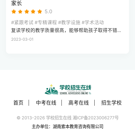
到学习里。第二，别只看宣传广告，挑这种
家长
来没有低分段的人涨得多，但这几十分的含
用参加高考直接入学。要注意的是，单招录
机构必须死磕两件事市面上的机构鱼龙混
5.0
金量完全不一样，它能帮你跨越学校层次的
取后就不能再参加高考，得根据自己的成绩
杂，家长在打听高考冲刺班全日制哪家好的
鸿沟。你们回去复读，本质上不是去学新知
水平谨慎选择，我们遇到过不少学生盲目单
#紧跟考试 #专精课程 #教学设施 #学术活动
时候，千万别被豪华的宿舍或者所谓的名师
识，而是去做“心理降噪”和习惯微循环的修
招后后悔的情况。还有保送生通道，不过门
复读学校的教学质量很高，能够帮助孩子取得不错的成绩，同时学习氛围也很好，孩子能够在舒适的环境中学习。我会向其他家长推荐这所学校。
押题给砸晕了，你只需要死磕两个硬指标。
复，把考前焦虑、心态内耗的问题解决掉，
槛很高，主要面向奥赛获奖、外国语学校推
2023-03-01
首先是分层教学的能力。高三最后阶段，吃
考回你原本该去的位置。第三，高分段考生
荐的学生，大部分普通学生很难达到要求。
大锅饭式地讲基础或者讲大题都没用。靠谱
和极低分考生的提分难度大，很容易遇到天
如果想拿海外名校文凭，国际留学或中外合
的机构会在进门时给孩子做一次全方位的各
花板如果你的分数已经到了顶端，比如考了
作办学也是不用高考的路径。比如一些中外
科盲区诊断，把分数差不多的孩子编进一个
六百三四十分，只是没去成清北，想回去再
合办大学的国际课程项目，只要语言成绩达
班。底子薄的就专门补基础核心公式，有希
拼一把，这就需要承担很大的风险。高分段
标就能申请，不用看高考分数。但一定要选
望冲好学校的就去死磕高考评分标准的扣分
的竞争已经不是知识点的比拼，而是细节和
教育部备案的正规项目，避免拿到不被认可
点。其次就是心理降噪和陪伴的软实力。最
运气的博弈。再来一年稍微有个小失误，分
的文凭。我们每年都会帮学生审核这类项目
后这几个月，很多孩子学不进去不是因为
数可能不升反降，提分一般在十分以内，甚
首页
中考在线
高考在线
招生学校
的合规性，去年就劝退了三个未备案的“野鸡
笨，而是焦虑、失眠、心态崩了。好机构的
至跌分的风险极大。另外，如果分数在两百
项目”。最后是继续教育类路径，适合在职提
班主任会天天钉在教室里，观察哪个孩子眼
© 2013-2026 学校招生在线 湘ICP备2023006277号
多分甚至更低，说明学习习惯和定力已经彻
升或成绩较差的学生，比如自考、成人高
神不对了、情绪低落了，及时拉一把，这比
底出了问题。这类同学如果回去还是吃大锅
主办单位：湖南索本教育咨询有限公司
考、国家开放大学。这类途径不用高考，但
多讲两道题管用得多。第三，最现实的问
饭式地赶进度，大概率只是把去年的错误重