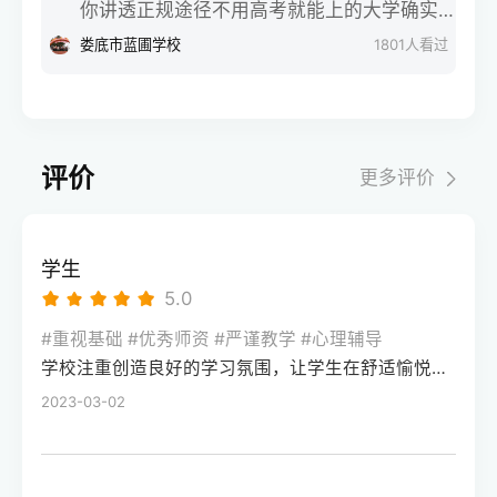
读一年平均能提高四十分到七十分，甚至基
你讲透正规途径不用高考就能上的大学确实
明星学校、苏仙区金海学校等，选学校前先
能不能帮孩子把分数提上去？会不会是花了
础实在太差、但最后开窍了的同学冲高个八
有，但得走官方认可的正规途径，千万别踩
娄底市蓝圃学校
1801
人看过
搞懂单招和高考的区别，结合自身基础选
大钱还耽误了孩子？今天咱就摘掉所有虚头
九十分也有可能。因为你们之前根本就没有
“野鸡大学”的坑。作为在升学规划领域深耕12
择，不用焦虑，适合自己的就是最好的
巴脑的滤镜，坐在对面跟你们唠唠这里面的
好好学，高中整个知识链条上全是窟窿眼。
年的从业者，我们服务过近千位同需求的学
大实话。第一，啥叫全日制冲刺班？它和普
第二年只要能管住手机，强行切断外界碎屑
生，今天就把靠谱路径一次性说清楚。首先
通补习班有啥不一样？简单来说，这种全日
信息的干扰，跟着老师用大白话把基础核心
说国内统招类的特殊招生，这是拿全日制统
制冲刺班，就是让孩子暂时离开原本的高
评价
更多评价
公式、高一高二的课本基础概念重新讲通讲
招文凭的正规渠道。第一种是综合评价招
中，吃、住、学全部在一个封闭式的校区里
透，把那些白白丢掉的冤枉分拿回来，分数
生，像南方科技大学、西安外国语大学这类
进行。普通的补习班一般是周末或者晚上去
就会像流水一样涨上来。第二，平时成绩优
院校，会把学业水平考试成绩、校测面试表
上几个小时，孩子的大部分时间还是跟着高
学生
秀但高考严重失常的学霸，重在找回本该属
现和综合素质评价作为录取依据，高考成绩
中的大部队走。而全日制冲刺，则是把孩子
5.0
于自己的分还有一类同学，就是平时的尖子
只占一部分，部分特殊班型甚至不硬性要求
一整天二十四个小时的时间全部接管过来。
生在考场上掉了链子，比如平时模拟考能稳
高考分数。我们曾帮一位竞赛获奖的学生通
#重视基础 #优秀师资 #严谨教学 #心理辅导
从早晨七点的晨读，到白天高强度的分层授
稳上个优质一本，结果因为心态崩溃、意外
学校注重创造良好的学习氛围，让学生在舒适愉悦的环境中学习。这种氛围可以让学生更加投入学习，提高学习效率，同时也有利于培养学生的自律能力。
过这个路径拿到西外的录取通知书，避开了
课，再到晚自习的面对面答疑，可以说是把
涂错卡，最后只考了个普通二本的分数。对
高考发挥失常的风险。第二种是高职单招，
2023-03-02
备考氛围直接拉满了。这种模式最大的优
于这类同学，关于复读一年一般可以提高多
主要针对中职生和普通高中毕业生，像长沙
势，就是能强行切断手机和外界碎屑信息的
少分，你千万别去和别人比分数值。你们的
民政职业技术学院、湖南工业职业技术学院
干扰，让心思散漫的孩子被动地把时间投入
提分空间通常在二十分到五十分之间，听起
这类优质高职，会单独组织考试，通过后不