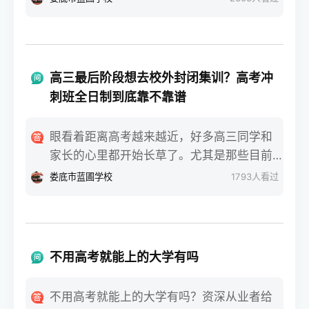
课+专业技能，难度低不少。郴州的私立中学
后，现实的问题马上就砸过来了。毕竟要多
里，老师都会跟学生说，基础弱就优先考虑
花整整一年的时间和精力，全家最关心、也
单招，别硬扛高考。三、报考范围不一样，
最没底的就是：这条路走下去，回报率到底
选择灵活度差很多单招的选择范围很窄，只
有多高？对于没有经验的零基础小白家庭来
能报本省的专科院校，不能报本科，这点一
高三最后阶段想去校外封闭集训？高考冲
说，大家听到太多的神话，比如谁谁谁复读
定要记牢。比如郴州的同学，哪怕在郴州明
刺班全日制到底靠不靠谱
一年逆袭了一百多分，也有人吓唬你说回去
星学校、苏仙区金海学校就读，走单招也只
反而考得更差。那么去掉那些极端的个例，
能选湖南省内专科。高考就灵活多了，全国
眼看着距离高考越来越近，好多高三同学和
复读一年一般可以提高多少分？今天咱就摘
的本科、专科都能报，只要分数够，想去哪
家长的心里都开始长草了。尤其是那些目前
掉所有机构的夸大宣传，用最接地气的大白
所学校都可以。四、录取后待遇无差别，适
分数卡在本科线边缘，或者偏科特别严重的
娄底市蓝圃学校
1793
人看过
话，把不同基础的同学重来一年的真实提分
配人群不一样别听人说单招录取低人一等，
同学，在原本的班级里总觉得老师讲的照顾
行情和底层逻辑给你唠明白。第一，基础较
两者录取后，在校待遇、毕业证都是国家认
不到自己，每天查漏补缺抓不到重点。这时
差但脑子灵光的临界生，提分空间通常排在
可的，没区别。唯一不同的是，单招录取后
候，很多家长就会听人念叨，说不行就别在
前面根据我们长期观察的招考实际数据来
不能参加当年高考，高考没被录取还能补
原学校熬着了，找个校外的机构冲一把。对
看，原本分数在专科线上、或者距离本科线
不用高考就能上的大学有吗
录，多一次机会。基础薄弱、预估考不上本
于零基础的小白家庭来说，一听到这些花里
差个二三十分的同学，回去再战一年，提分
科的，选单招稳妥；想冲本科，就踏踏实实
胡哨的宣传就容易跟风。大家最纠结的就
效果通常非常显著。这个分数段的同学，复
不用高考就能上的大学有吗？资深从业者给
干高考。总结一下，郴州的私立中学有郴州
是：这种高考冲刺班全日制封闭集训，到底