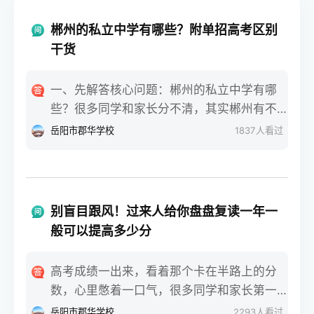
郴州的私立中学有哪些？附单招高考区别
干货
一、先解答核心问题：郴州的私立中学有哪
些？很多同学和家长分不清，其实郴州有不
少正规私立中学，比如郴州明星学校、郴州
岳阳市郡华学校
1837
人看过
市苏仙区金海学校。这些私立中学大多有高
中部，部分还有高三复读班，会专门给学生
讲解单招和高考的区别。大家问郴州的私立
中学有哪些，核心还是想选适合的学校，搭
别盲目跟风！过来人给你盘盘复读一年一
配对的升学方式。二、单招和高考，考试难
般可以提高多少分
度差太多高考是全国统一考试，每年6月7、8
号开考，考语数外+文综/理综，难度偏高，
高考成绩一出来，看着那个卡在半路上的分
拼的是硬实力。单招是各省单独组织，每年
数，心里憋着一口气，很多同学和家长第一
3-4月考试，比高考早两三个月，考基础文化
反应就是：回去再拼一年。可下了决心之
岳阳市郡华学校
2293
人看过