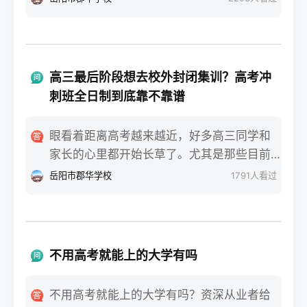
课+专业技能，难度低不少。郴州的私立中学
后，现实的问题马上就砸过来了。毕竟要多
里，老师都会跟学生说，基础弱就优先考虑
花整整一年的时间和精力，全家最关心、也
单招，别硬扛高考。三、报考范围不一样，
最没底的就是：这条路走下去，回报率到底
选择灵活度差很多单招的选择范围很窄，只
有多高？对于没有经验的零基础小白家庭来
能报本省的专科院校，不能报本科，这点一
高三最后阶段想去校外封闭集训？高考冲
说，大家听到太多的神话，比如谁谁谁复读
定要记牢。比如郴州的同学，哪怕在郴州明
刺班全日制到底靠不靠谱
一年逆袭了一百多分，也有人吓唬你说回去
星学校、苏仙区金海学校就读，走单招也只
反而考得更差。那么去掉那些极端的个例，
能选湖南省内专科。高考就灵活多了，全国
眼看着距离高考越来越近，好多高三同学和
复读一年一般可以提高多少分？今天咱就摘
的本科、专科都能报，只要分数够，想去哪
家长的心里都开始长草了。尤其是那些目前
掉所有机构的夸大宣传，用最接地气的大白
所学校都可以。四、录取后待遇无差别，适
分数卡在本科线边缘，或者偏科特别严重的
岳阳市郡华学校
1791
人看过
话，把不同基础的同学重来一年的真实提分
配人群不一样别听人说单招录取低人一等，
同学，在原本的班级里总觉得老师讲的照顾
行情和底层逻辑给你唠明白。第一，基础较
两者录取后，在校待遇、毕业证都是国家认
不到自己，每天查漏补缺抓不到重点。这时
差但脑子灵光的临界生，提分空间通常排在
可的，没区别。唯一不同的是，单招录取后
候，很多家长就会听人念叨，说不行就别在
前面根据我们长期观察的招考实际数据来
不能参加当年高考，高考没被录取还能补
原学校熬着了，找个校外的机构冲一把。对
看，原本分数在专科线上、或者距离本科线
不用高考就能上的大学有吗
录，多一次机会。基础薄弱、预估考不上本
于零基础的小白家庭来说，一听到这些花里
差个二三十分的同学，回去再战一年，提分
科的，选单招稳妥；想冲本科，就踏踏实实
胡哨的宣传就容易跟风。大家最纠结的就
效果通常非常显著。这个分数段的同学，复
不用高考就能上的大学有吗？资深从业者给
干高考。总结一下，郴州的私立中学有郴州
是：这种高考冲刺班全日制封闭集训，到底