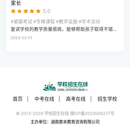
到学习里。第二，别只看宣传广告，挑这种
家长
来没有低分段的人涨得多，但这几十分的含
用参加高考直接入学。要注意的是，单招录
机构必须死磕两件事市面上的机构鱼龙混
5.0
金量完全不一样，它能帮你跨越学校层次的
取后就不能再参加高考，得根据自己的成绩
杂，家长在打听高考冲刺班全日制哪家好的
鸿沟。你们回去复读，本质上不是去学新知
水平谨慎选择，我们遇到过不少学生盲目单
#紧跟考试 #专精课程 #教学设施 #学术活动
时候，千万别被豪华的宿舍或者所谓的名师
识，而是去做“心理降噪”和习惯微循环的修
招后后悔的情况。还有保送生通道，不过门
复读学校的教学质量很高，能够帮助孩子取得不错的成绩，同时学习氛围也很好，孩子能够在舒适的环境中学习。我会向其他家长推荐这所学校。
押题给砸晕了，你只需要死磕两个硬指标。
复，把考前焦虑、心态内耗的问题解决掉，
槛很高，主要面向奥赛获奖、外国语学校推
2023-03-01
首先是分层教学的能力。高三最后阶段，吃
考回你原本该去的位置。第三，高分段考生
荐的学生，大部分普通学生很难达到要求。
大锅饭式地讲基础或者讲大题都没用。靠谱
和极低分考生的提分难度大，很容易遇到天
如果想拿海外名校文凭，国际留学或中外合
的机构会在进门时给孩子做一次全方位的各
花板如果你的分数已经到了顶端，比如考了
作办学也是不用高考的路径。比如一些中外
科盲区诊断，把分数差不多的孩子编进一个
六百三四十分，只是没去成清北，想回去再
合办大学的国际课程项目，只要语言成绩达
班。底子薄的就专门补基础核心公式，有希
拼一把，这就需要承担很大的风险。高分段
标就能申请，不用看高考分数。但一定要选
望冲好学校的就去死磕高考评分标准的扣分
的竞争已经不是知识点的比拼，而是细节和
教育部备案的正规项目，避免拿到不被认可
点。其次就是心理降噪和陪伴的软实力。最
运气的博弈。再来一年稍微有个小失误，分
的文凭。我们每年都会帮学生审核这类项目
后这几个月，很多孩子学不进去不是因为
数可能不升反降，提分一般在十分以内，甚
首页
中考在线
高考在线
招生学校
的合规性，去年就劝退了三个未备案的“野鸡
笨，而是焦虑、失眠、心态崩了。好机构的
至跌分的风险极大。另外，如果分数在两百
项目”。最后是继续教育类路径，适合在职提
班主任会天天钉在教室里，观察哪个孩子眼
© 2013-2026 学校招生在线 湘ICP备2023006277号
多分甚至更低，说明学习习惯和定力已经彻
升或成绩较差的学生，比如自考、成人高
神不对了、情绪低落了，及时拉一把，这比
底出了问题。这类同学如果回去还是吃大锅
主办单位：湖南索本教育咨询有限公司
考、国家开放大学。这类途径不用高考，但
多讲两道题管用得多。第三，最现实的问
饭式地赶进度，大概率只是把去年的错误重