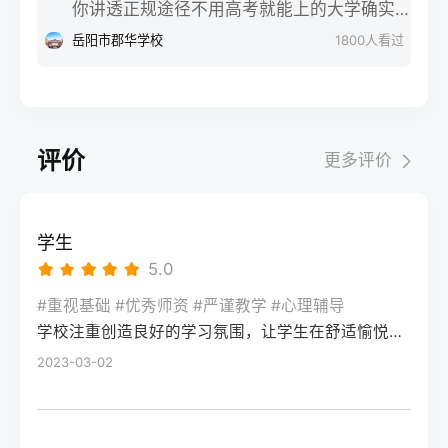
读一年平均能提高四十分到七十分，甚至基
你讲透正规途径不用高考就能上的大学确实
明星学校、苏仙区金海学校等，选学校前先
能不能帮孩子把分数提上去？会不会是花了
础实在太差、但最后开窍了的同学冲高个八
有，但得走官方认可的正规途径，千万别踩
岳阳市郡华学校
1800
人看过
搞懂单招和高考的区别，结合自身基础选
大钱还耽误了孩子？今天咱就摘掉所有虚头
九十分也有可能。因为你们之前根本就没有
“野鸡大学”的坑。作为在升学规划领域深耕12
择，不用焦虑，适合自己的就是最好的
巴脑的滤镜，坐在对面跟你们唠唠这里面的
好好学，高中整个知识链条上全是窟窿眼。
年的从业者，我们服务过近千位同需求的学
大实话。第一，啥叫全日制冲刺班？它和普
第二年只要能管住手机，强行切断外界碎屑
生，今天就把靠谱路径一次性说清楚。首先
通补习班有啥不一样？简单来说，这种全日
信息的干扰，跟着老师用大白话把基础核心
说国内统招类的特殊招生，这是拿全日制统
制冲刺班，就是让孩子暂时离开原本的高
评价
更多评价
公式、高一高二的课本基础概念重新讲通讲
招文凭的正规渠道。第一种是综合评价招
中，吃、住、学全部在一个封闭式的校区里
透，把那些白白丢掉的冤枉分拿回来，分数
生，像南方科技大学、西安外国语大学这类
进行。普通的补习班一般是周末或者晚上去
就会像流水一样涨上来。第二，平时成绩优
院校，会把学业水平考试成绩、校测面试表
上几个小时，孩子的大部分时间还是跟着高
学生
秀但高考严重失常的学霸，重在找回本该属
现和综合素质评价作为录取依据，高考成绩
中的大部队走。而全日制冲刺，则是把孩子
5.0
于自己的分还有一类同学，就是平时的尖子
只占一部分，部分特殊班型甚至不硬性要求
一整天二十四个小时的时间全部接管过来。
生在考场上掉了链子，比如平时模拟考能稳
高考分数。我们曾帮一位竞赛获奖的学生通
#重视基础 #优秀师资 #严谨教学 #心理辅导
从早晨七点的晨读，到白天高强度的分层授
稳上个优质一本，结果因为心态崩溃、意外
学校注重创造良好的学习氛围，让学生在舒适愉悦的环境中学习。这种氛围可以让学生更加投入学习，提高学习效率，同时也有利于培养学生的自律能力。
过这个路径拿到西外的录取通知书，避开了
课，再到晚自习的面对面答疑，可以说是把
涂错卡，最后只考了个普通二本的分数。对
高考发挥失常的风险。第二种是高职单招，
2023-03-02
备考氛围直接拉满了。这种模式最大的优
于这类同学，关于复读一年一般可以提高多
主要针对中职生和普通高中毕业生，像长沙
势，就是能强行切断手机和外界碎屑信息的
少分，你千万别去和别人比分数值。你们的
民政职业技术学院、湖南工业职业技术学院
干扰，让心思散漫的孩子被动地把时间投入
提分空间通常在二十分到五十分之间，听起
这类优质高职，会单独组织考试，通过后不