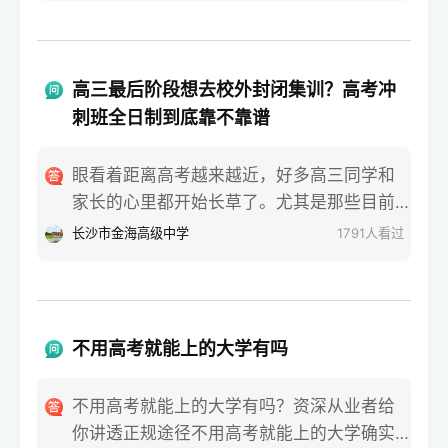
里，老师都会跟学生说，基础弱就优先考虑
花整整一年的时间和精力，全家最关心、也
单招，别硬扛高考。三、报考范围不一样，
最没底的就是：这条路走下去，回报率到底
选择灵活度差很多单招的选择范围很窄，只
有多高？对于没有经验的零基础小白家庭来
能报本省的专科院校，不能报本科，这点一
高三最后阶段想去校外封闭集训？高考冲
说，大家听到太多的神话，比如谁谁谁复读
定要记牢。比如郴州的同学，哪怕在郴州明
刺班全日制到底靠不靠谱
一年逆袭了一百多分，也有人吓唬你说回去
星学校、苏仙区金海学校就读，走单招也只
反而考得更差。那么去掉那些极端的个例，
能选湖南省内专科。高考就灵活多了，全国
眼看着距离高考越来越近，好多高三同学和
复读一年一般可以提高多少分？今天咱就摘
的本科、专科都能报，只要分数够，想去哪
家长的心里都开始长草了。尤其是那些目前
掉所有机构的夸大宣传，用最接地气的大白
所学校都可以。四、录取后待遇无差别，适
分数卡在本科线边缘，或者偏科特别严重的
长沙市金海高级中学
1791
人看过
话，把不同基础的同学重来一年的真实提分
配人群不一样别听人说单招录取低人一等，
同学，在原本的班级里总觉得老师讲的照顾
行情和底层逻辑给你唠明白。第一，基础较
两者录取后，在校待遇、毕业证都是国家认
不到自己，每天查漏补缺抓不到重点。这时
差但脑子灵光的临界生，提分空间通常排在
可的，没区别。唯一不同的是，单招录取后
候，很多家长就会听人念叨，说不行就别在
前面根据我们长期观察的招考实际数据来
不能参加当年高考，高考没被录取还能补
原学校熬着了，找个校外的机构冲一把。对
看，原本分数在专科线上、或者距离本科线
不用高考就能上的大学有吗
录，多一次机会。基础薄弱、预估考不上本
于零基础的小白家庭来说，一听到这些花里
差个二三十分的同学，回去再战一年，提分
科的，选单招稳妥；想冲本科，就踏踏实实
胡哨的宣传就容易跟风。大家最纠结的就
效果通常非常显著。这个分数段的同学，复
不用高考就能上的大学有吗？资深从业者给
干高考。总结一下，郴州的私立中学有郴州
是：这种高考冲刺班全日制封闭集训，到底
读一年平均能提高四十分到七十分，甚至基
你讲透正规途径不用高考就能上的大学确实
明星学校、苏仙区金海学校等，选学校前先
能不能帮孩子把分数提上去？会不会是花了