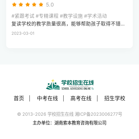
机构必须死磕两件事市面上的机构鱼龙混
5.0
金量完全不一样，它能帮你跨越学校层次的
取后就不能再参加高考，得根据自己的成绩
杂，家长在打听高考冲刺班全日制哪家好的
鸿沟。你们回去复读，本质上不是去学新知
水平谨慎选择，我们遇到过不少学生盲目单
#紧跟考试 #专精课程 #教学设施 #学术活动
时候，千万别被豪华的宿舍或者所谓的名师
识，而是去做“心理降噪”和习惯微循环的修
招后后悔的情况。还有保送生通道，不过门
复读学校的教学质量很高，能够帮助孩子取得不错的成绩，同时学习氛围也很好，孩子能够在舒适的环境中学习。我会向其他家长推荐这所学校。
押题给砸晕了，你只需要死磕两个硬指标。
复，把考前焦虑、心态内耗的问题解决掉，
槛很高，主要面向奥赛获奖、外国语学校推
2023-03-01
首先是分层教学的能力。高三最后阶段，吃
考回你原本该去的位置。第三，高分段考生
荐的学生，大部分普通学生很难达到要求。
大锅饭式地讲基础或者讲大题都没用。靠谱
和极低分考生的提分难度大，很容易遇到天
如果想拿海外名校文凭，国际留学或中外合
的机构会在进门时给孩子做一次全方位的各
花板如果你的分数已经到了顶端，比如考了
作办学也是不用高考的路径。比如一些中外
科盲区诊断，把分数差不多的孩子编进一个
六百三四十分，只是没去成清北，想回去再
合办大学的国际课程项目，只要语言成绩达
班。底子薄的就专门补基础核心公式，有希
拼一把，这就需要承担很大的风险。高分段
标就能申请，不用看高考分数。但一定要选
望冲好学校的就去死磕高考评分标准的扣分
的竞争已经不是知识点的比拼，而是细节和
教育部备案的正规项目，避免拿到不被认可
点。其次就是心理降噪和陪伴的软实力。最
运气的博弈。再来一年稍微有个小失误，分
的文凭。我们每年都会帮学生审核这类项目
后这几个月，很多孩子学不进去不是因为
数可能不升反降，提分一般在十分以内，甚
首页
中考在线
高考在线
招生学校
的合规性，去年就劝退了三个未备案的“野鸡
笨，而是焦虑、失眠、心态崩了。好机构的
至跌分的风险极大。另外，如果分数在两百
项目”。最后是继续教育类路径，适合在职提
班主任会天天钉在教室里，观察哪个孩子眼
© 2013-2026 学校招生在线 湘ICP备2023006277号
多分甚至更低，说明学习习惯和定力已经彻
升或成绩较差的学生，比如自考、成人高
神不对了、情绪低落了，及时拉一把，这比
底出了问题。这类同学如果回去还是吃大锅
主办单位：湖南索本教育咨询有限公司
考、国家开放大学。这类途径不用高考，但
多讲两道题管用得多。第三，最现实的问
饭式地赶进度，大概率只是把去年的错误重
拿到的是非全日制文凭，含金量和统招有差
题：你的孩子真的适合脱产集训吗？说句得