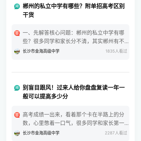
郴州的私立中学有哪些？附单招高考区别
干货
一、先解答核心问题：郴州的私立中学有哪
些？很多同学和家长分不清，其实郴州有不
少正规私立中学，比如郴州明星学校、郴州
长沙市金海高级中学
1835
人看过
市苏仙区金海学校。这些私立中学大多有高
中部，部分还有高三复读班，会专门给学生
讲解单招和高考的区别。大家问郴州的私立
中学有哪些，核心还是想选适合的学校，搭
别盲目跟风！过来人给你盘盘复读一年一
配对的升学方式。二、单招和高考，考试难
般可以提高多少分
度差太多高考是全国统一考试，每年6月7、8
号开考，考语数外+文综/理综，难度偏高，
高考成绩一出来，看着那个卡在半路上的分
拼的是硬实力。单招是各省单独组织，每年
数，心里憋着一口气，很多同学和家长第一
3-4月考试，比高考早两三个月，考基础文化
反应就是：回去再拼一年。可下了决心之
长沙市金海高级中学
2287
人看过
课+专业技能，难度低不少。郴州的私立中学
后，现实的问题马上就砸过来了。毕竟要多