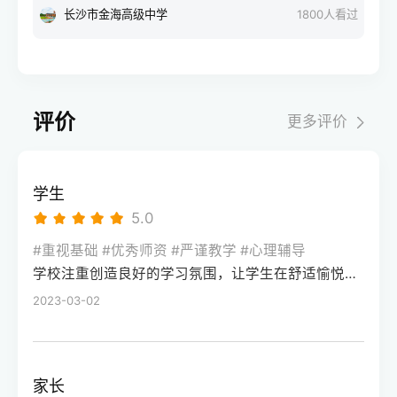
础实在太差、但最后开窍了的同学冲高个八
有，但得走官方认可的正规途径，千万别踩
长沙市金海高级中学
1800
人看过
搞懂单招和高考的区别，结合自身基础选
大钱还耽误了孩子？今天咱就摘掉所有虚头
九十分也有可能。因为你们之前根本就没有
“野鸡大学”的坑。作为在升学规划领域深耕12
择，不用焦虑，适合自己的就是最好的
巴脑的滤镜，坐在对面跟你们唠唠这里面的
好好学，高中整个知识链条上全是窟窿眼。
年的从业者，我们服务过近千位同需求的学
大实话。第一，啥叫全日制冲刺班？它和普
第二年只要能管住手机，强行切断外界碎屑
生，今天就把靠谱路径一次性说清楚。首先
通补习班有啥不一样？简单来说，这种全日
信息的干扰，跟着老师用大白话把基础核心
说国内统招类的特殊招生，这是拿全日制统
制冲刺班，就是让孩子暂时离开原本的高
评价
更多评价
公式、高一高二的课本基础概念重新讲通讲
招文凭的正规渠道。第一种是综合评价招
中，吃、住、学全部在一个封闭式的校区里
透，把那些白白丢掉的冤枉分拿回来，分数
生，像南方科技大学、西安外国语大学这类
进行。普通的补习班一般是周末或者晚上去
就会像流水一样涨上来。第二，平时成绩优
院校，会把学业水平考试成绩、校测面试表
上几个小时，孩子的大部分时间还是跟着高
学生
秀但高考严重失常的学霸，重在找回本该属
现和综合素质评价作为录取依据，高考成绩
中的大部队走。而全日制冲刺，则是把孩子
5.0
于自己的分还有一类同学，就是平时的尖子
只占一部分，部分特殊班型甚至不硬性要求
一整天二十四个小时的时间全部接管过来。
生在考场上掉了链子，比如平时模拟考能稳
高考分数。我们曾帮一位竞赛获奖的学生通
#重视基础 #优秀师资 #严谨教学 #心理辅导
从早晨七点的晨读，到白天高强度的分层授
稳上个优质一本，结果因为心态崩溃、意外
学校注重创造良好的学习氛围，让学生在舒适愉悦的环境中学习。这种氛围可以让学生更加投入学习，提高学习效率，同时也有利于培养学生的自律能力。
过这个路径拿到西外的录取通知书，避开了
课，再到晚自习的面对面答疑，可以说是把
涂错卡，最后只考了个普通二本的分数。对
高考发挥失常的风险。第二种是高职单招，
2023-03-02
备考氛围直接拉满了。这种模式最大的优
于这类同学，关于复读一年一般可以提高多
主要针对中职生和普通高中毕业生，像长沙
势，就是能强行切断手机和外界碎屑信息的
少分，你千万别去和别人比分数值。你们的
民政职业技术学院、湖南工业职业技术学院
干扰，让心思散漫的孩子被动地把时间投入
提分空间通常在二十分到五十分之间，听起
这类优质高职，会单独组织考试，通过后不
到学习里。第二，别只看宣传广告，挑这种
家长
来没有低分段的人涨得多，但这几十分的含
用参加高考直接入学。要注意的是，单招录