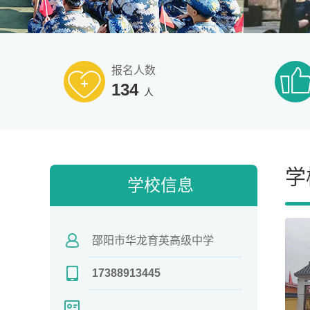
报名人数
134
人
学
学校信息
邵阳市华龙育英高级中学
17388913445