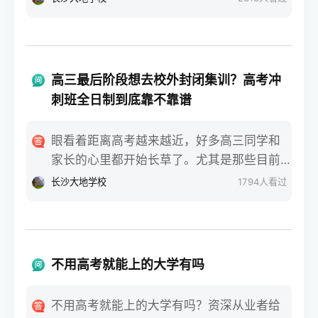
课+专业技能，难度低不少。郴州的私立中学
后，现实的问题马上就砸过来了。毕竟要多
里，老师都会跟学生说，基础弱就优先考虑
花整整一年的时间和精力，全家最关心、也
单招，别硬扛高考。三、报考范围不一样，
最没底的就是：这条路走下去，回报率到底
选择灵活度差很多单招的选择范围很窄，只
有多高？对于没有经验的零基础小白家庭来
能报本省的专科院校，不能报本科，这点一
高三最后阶段想去校外封闭集训？高考冲
说，大家听到太多的神话，比如谁谁谁复读
定要记牢。比如郴州的同学，哪怕在郴州明
刺班全日制到底靠不靠谱
一年逆袭了一百多分，也有人吓唬你说回去
星学校、苏仙区金海学校就读，走单招也只
反而考得更差。那么去掉那些极端的个例，
能选湖南省内专科。高考就灵活多了，全国
眼看着距离高考越来越近，好多高三同学和
复读一年一般可以提高多少分？今天咱就摘
的本科、专科都能报，只要分数够，想去哪
家长的心里都开始长草了。尤其是那些目前
掉所有机构的夸大宣传，用最接地气的大白
所学校都可以。四、录取后待遇无差别，适
分数卡在本科线边缘，或者偏科特别严重的
长沙大地学校
1794
人看过
话，把不同基础的同学重来一年的真实提分
配人群不一样别听人说单招录取低人一等，
同学，在原本的班级里总觉得老师讲的照顾
行情和底层逻辑给你唠明白。第一，基础较
两者录取后，在校待遇、毕业证都是国家认
不到自己，每天查漏补缺抓不到重点。这时
差但脑子灵光的临界生，提分空间通常排在
可的，没区别。唯一不同的是，单招录取后
候，很多家长就会听人念叨，说不行就别在
前面根据我们长期观察的招考实际数据来
不能参加当年高考，高考没被录取还能补
原学校熬着了，找个校外的机构冲一把。对
看，原本分数在专科线上、或者距离本科线
不用高考就能上的大学有吗
录，多一次机会。基础薄弱、预估考不上本
于零基础的小白家庭来说，一听到这些花里
差个二三十分的同学，回去再战一年，提分
科的，选单招稳妥；想冲本科，就踏踏实实
胡哨的宣传就容易跟风。大家最纠结的就
效果通常非常显著。这个分数段的同学，复
不用高考就能上的大学有吗？资深从业者给
干高考。总结一下，郴州的私立中学有郴州
是：这种高考冲刺班全日制封闭集训，到底