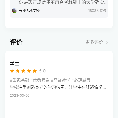
读一年平均能提高四十分到七十分，甚至基
你讲透正规途径不用高考就能上的大学确实
明星学校、苏仙区金海学校等，选学校前先
能不能帮孩子把分数提上去？会不会是花了
础实在太差、但最后开窍了的同学冲高个八
有，但得走官方认可的正规途径，千万别踩
长沙大地学校
1803
人看过
搞懂单招和高考的区别，结合自身基础选
大钱还耽误了孩子？今天咱就摘掉所有虚头
九十分也有可能。因为你们之前根本就没有
“野鸡大学”的坑。作为在升学规划领域深耕12
择，不用焦虑，适合自己的就是最好的
巴脑的滤镜，坐在对面跟你们唠唠这里面的
好好学，高中整个知识链条上全是窟窿眼。
年的从业者，我们服务过近千位同需求的学
大实话。第一，啥叫全日制冲刺班？它和普
第二年只要能管住手机，强行切断外界碎屑
生，今天就把靠谱路径一次性说清楚。首先
通补习班有啥不一样？简单来说，这种全日
信息的干扰，跟着老师用大白话把基础核心
说国内统招类的特殊招生，这是拿全日制统
制冲刺班，就是让孩子暂时离开原本的高
评价
更多评价
公式、高一高二的课本基础概念重新讲通讲
招文凭的正规渠道。第一种是综合评价招
中，吃、住、学全部在一个封闭式的校区里
透，把那些白白丢掉的冤枉分拿回来，分数
生，像南方科技大学、西安外国语大学这类
进行。普通的补习班一般是周末或者晚上去
就会像流水一样涨上来。第二，平时成绩优
院校，会把学业水平考试成绩、校测面试表
上几个小时，孩子的大部分时间还是跟着高
学生
秀但高考严重失常的学霸，重在找回本该属
现和综合素质评价作为录取依据，高考成绩
中的大部队走。而全日制冲刺，则是把孩子
5.0
于自己的分还有一类同学，就是平时的尖子
只占一部分，部分特殊班型甚至不硬性要求
一整天二十四个小时的时间全部接管过来。
生在考场上掉了链子，比如平时模拟考能稳
高考分数。我们曾帮一位竞赛获奖的学生通
#重视基础 #优秀师资 #严谨教学 #心理辅导
从早晨七点的晨读，到白天高强度的分层授
稳上个优质一本，结果因为心态崩溃、意外
学校注重创造良好的学习氛围，让学生在舒适愉悦的环境中学习。这种氛围可以让学生更加投入学习，提高学习效率，同时也有利于培养学生的自律能力。
过这个路径拿到西外的录取通知书，避开了
课，再到晚自习的面对面答疑，可以说是把
涂错卡，最后只考了个普通二本的分数。对
高考发挥失常的风险。第二种是高职单招，
2023-03-02
备考氛围直接拉满了。这种模式最大的优
于这类同学，关于复读一年一般可以提高多
主要针对中职生和普通高中毕业生，像长沙
势，就是能强行切断手机和外界碎屑信息的
少分，你千万别去和别人比分数值。你们的
民政职业技术学院、湖南工业职业技术学院
干扰，让心思散漫的孩子被动地把时间投入
提分空间通常在二十分到五十分之间，听起
这类优质高职，会单独组织考试，通过后不