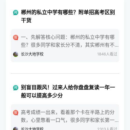
郴州的私立中学有哪些？附单招高考区别
干货
一、先解答核心问题：郴州的私立中学有哪
些？很多同学和家长分不清，其实郴州有不
少正规私立中学，比如郴州明星学校、郴州
长沙大地学校
1846
人看过
市苏仙区金海学校。这些私立中学大多有高
中部，部分还有高三复读班，会专门给学生
讲解单招和高考的区别。大家问郴州的私立
中学有哪些，核心还是想选适合的学校，搭
别盲目跟风！过来人给你盘盘复读一年一
配对的升学方式。二、单招和高考，考试难
般可以提高多少分
度差太多高考是全国统一考试，每年6月7、8
号开考，考语数外+文综/理综，难度偏高，
高考成绩一出来，看着那个卡在半路上的分
拼的是硬实力。单招是各省单独组织，每年
数，心里憋着一口气，很多同学和家长第一
3-4月考试，比高考早两三个月，考基础文化
反应就是：回去再拼一年。可下了决心之
长沙大地学校
2313
人看过