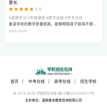
到学习里。第二，别只看宣传广告，挑这种
家长
来没有低分段的人涨得多，但这几十分的含
用参加高考直接入学。要注意的是，单招录
机构必须死磕两件事市面上的机构鱼龙混
5.0
金量完全不一样，它能帮你跨越学校层次的
取后就不能再参加高考，得根据自己的成绩
杂，家长在打听高考冲刺班全日制哪家好的
鸿沟。你们回去复读，本质上不是去学新知
水平谨慎选择，我们遇到过不少学生盲目单
#紧跟考试 #专精课程 #教学设施 #学术活动
时候，千万别被豪华的宿舍或者所谓的名师
识，而是去做“心理降噪”和习惯微循环的修
招后后悔的情况。还有保送生通道，不过门
复读学校的教学质量很高，能够帮助孩子取得不错的成绩，同时学习氛围也很好，孩子能够在舒适的环境中学习。我会向其他家长推荐这所学校。
押题给砸晕了，你只需要死磕两个硬指标。
复，把考前焦虑、心态内耗的问题解决掉，
槛很高，主要面向奥赛获奖、外国语学校推
2023-03-01
首先是分层教学的能力。高三最后阶段，吃
考回你原本该去的位置。第三，高分段考生
荐的学生，大部分普通学生很难达到要求。
大锅饭式地讲基础或者讲大题都没用。靠谱
和极低分考生的提分难度大，很容易遇到天
如果想拿海外名校文凭，国际留学或中外合
的机构会在进门时给孩子做一次全方位的各
花板如果你的分数已经到了顶端，比如考了
作办学也是不用高考的路径。比如一些中外
科盲区诊断，把分数差不多的孩子编进一个
六百三四十分，只是没去成清北，想回去再
合办大学的国际课程项目，只要语言成绩达
班。底子薄的就专门补基础核心公式，有希
拼一把，这就需要承担很大的风险。高分段
标就能申请，不用看高考分数。但一定要选
望冲好学校的就去死磕高考评分标准的扣分
的竞争已经不是知识点的比拼，而是细节和
教育部备案的正规项目，避免拿到不被认可
点。其次就是心理降噪和陪伴的软实力。最
运气的博弈。再来一年稍微有个小失误，分
的文凭。我们每年都会帮学生审核这类项目
后这几个月，很多孩子学不进去不是因为
数可能不升反降，提分一般在十分以内，甚
首页
中考在线
高考在线
招生学校
的合规性，去年就劝退了三个未备案的“野鸡
笨，而是焦虑、失眠、心态崩了。好机构的
至跌分的风险极大。另外，如果分数在两百
项目”。最后是继续教育类路径，适合在职提
班主任会天天钉在教室里，观察哪个孩子眼
© 2013-2026 学校招生在线 湘ICP备2023006277号
多分甚至更低，说明学习习惯和定力已经彻
升或成绩较差的学生，比如自考、成人高
神不对了、情绪低落了，及时拉一把，这比
底出了问题。这类同学如果回去还是吃大锅
主办单位：湖南索本教育咨询有限公司
考、国家开放大学。这类途径不用高考，但
多讲两道题管用得多。第三，最现实的问
饭式地赶进度，大概率只是把去年的错误重