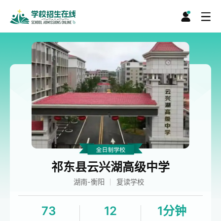
祁东县云兴湖高级中学
湖南-衡阳
复读学校
73
12
1分钟