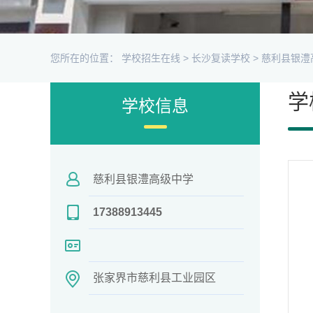
您所在的位置：
学校招生在线
>
长沙复读学校
>
慈利县银澧
学
学校信息
慈利县银澧高级中学
17388913445
张家界市慈利县工业园区