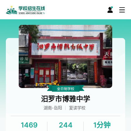
汨罗市博雅中学
湖南-岳阳
复读学校
1469
244
1分钟