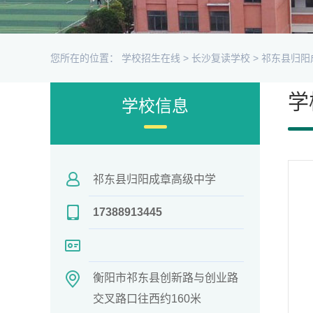
您所在的位置：
学校招生在线
>
长沙复读学校
>
祁东县归阳
学
学校信息
祁东县归阳成章高级中学
17388913445
衡阳市祁东县创新路与创业路
交叉路口往西约160米