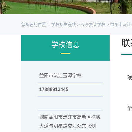
您所在的位置：
学校招生在线
>
长沙复读学校
>
益阳市沅江
联
学校信息
益阳市沅江玉潭学校
17388913445
学
湖南益阳市沅江市高新区桔城
大道与明星路交汇处东北侧