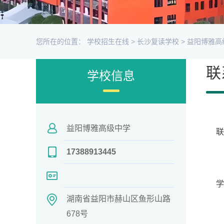
您所在的位置：
学校招生在线
>
长沙复读学校
>
益阳博雅高
联
学校信息
益阳博雅高级中学
17388913445
学
湖南省益阳市赫山区鱼形山路
678号