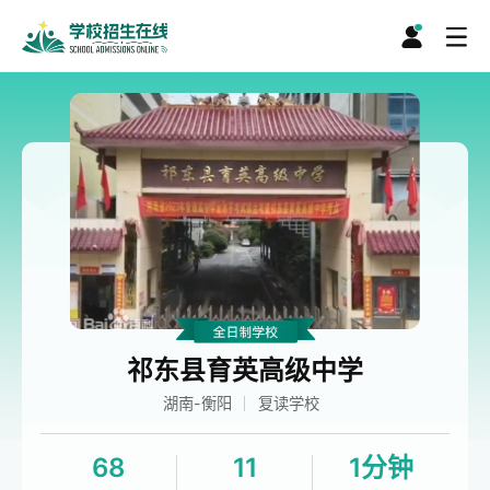
祁东县育英高级中学
湖南-衡阳
复读学校
68
11
1分钟