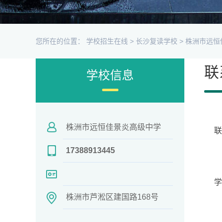
您所在的位置：
学校招生在线
>
长沙复读学校
>
株洲市远恒
联
学校信息
株洲市远恒佳景炎高级中学
17388913445
学
株洲市芦淞区建国路168号