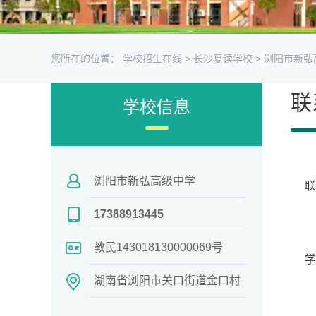
您所在的位置：
学校招生在线
>
长沙复读学校
>
浏阳市新弘
联
学校信息
浏阳市新弘高级中学
17388913445
教民143018130000069号
学
湖南省浏阳市关口街道金口村