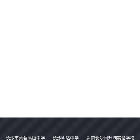
长沙市芙蓉高级中学
长沙明达中学
湖南长沙同升湖实验学校