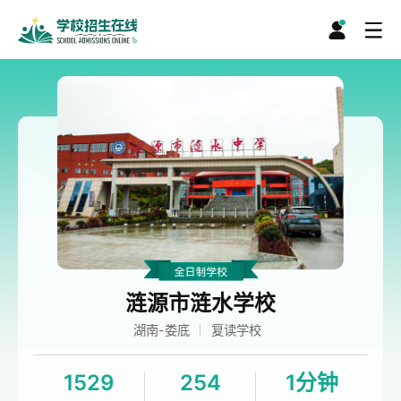
涟源市涟水学校
湖南-娄底
复读学校
1529
254
1分钟