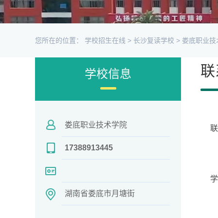
您所在的位置：
学校招生在线
>
长沙复读学校
>
娄底职业技
联
学校信息
娄底职业技术学院
17388913445
学
湖南省娄底市月塘街