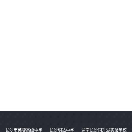
长沙市芙蓉高级中学
长沙明达中学
湖南长沙同升湖实验学校