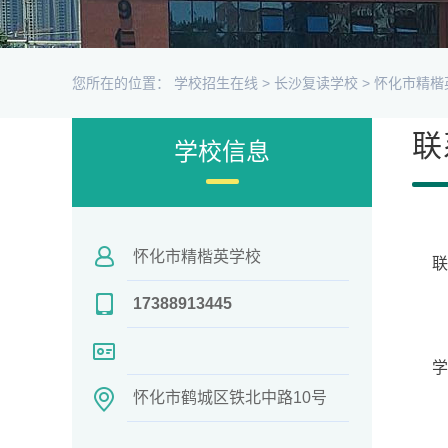
您所在的位置：
学校招生在线
>
长沙复读学校
>
怀化市精楷
联
学校信息
怀化市精楷英学校
17388913445
学
怀化市鹤城区铁北中路10号