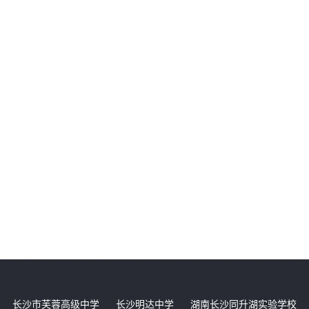
长沙市芙蓉高级中学
长沙明达中学
湖南长沙同升湖实验学校