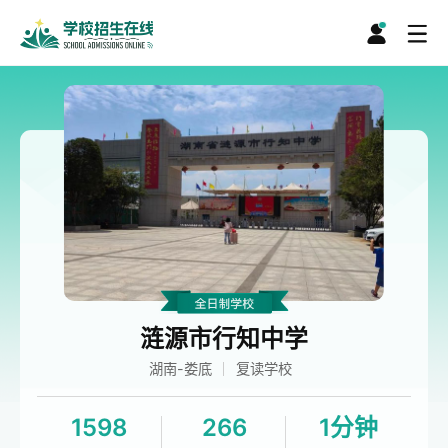
涟源市行知中学
湖南-娄底
复读学校
1598
266
1分钟