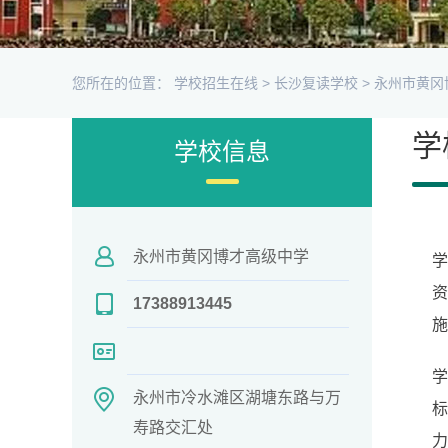
您所在的位置：
学校招生在线
>
长沙复读学校
>
永州市黄冈
学
学校信息
永州市黄冈博才高级中学
学
资
17388913445
施
学
永州市冷水滩区湖塘东路与万
寿路交汇处
力