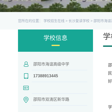
您所在的位置：
学校招生在线
>
长沙复读学校
>
邵阳市海谊
学
学校信息
邵阳市海谊高级中学
邵
民
17388913445
好
邵阳市双清区新华路
学