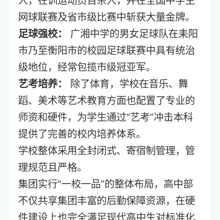
人，在训运动员百余人，并在全国中学生
网球联赛及省市级比赛中斩获大量金牌。
足球强校：
广湘中学的男女足球队在耒阳
市乃至衡阳市的校园足球联赛中具有统治
级地位，经常包揽市级冠亚军。
艺考培养：
除了体育，学校在音乐、舞
蹈、美术等艺术教育方面也配置了专业的
师资和硬件，为学生通过“艺考”冲击本科
提供了完善的校内培养体系。
学校整体采用全封闭式、寄宿制管理，管
理规范且严格。
集团实行“一校一品”的整体布局，高中部
不仅共享集团丰富的后勤保障资源，在硬
件建设上也完全满足现代高中生对标准化